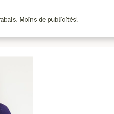
R VIP
SE CONNECTER
CODES PROMO
abais. Moins de publicités!
!
EAUTÉ
MODE
BIEN-ÊTRE
CUISINE
CULTURE