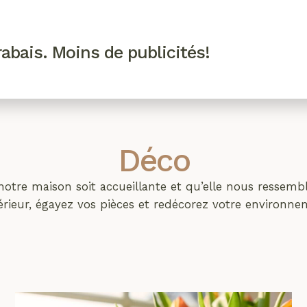
R VIP
SE CONNECTER
CODES PROMO
abais. Moins de publicités!
!
EAUTÉ
MODE
BIEN-ÊTRE
CUISINE
CULTURE
Déco
otre maison soit accueillante et qu’elle nous ressembl
érieur, égayez vos pièces et redécorez votre environn