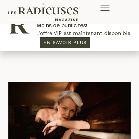
Plus de concours. Plus de rabais.
Moins de publicités!
L'offre VIP est maintenant disponible!
Mode de rue
EN SAVOIR PLUS