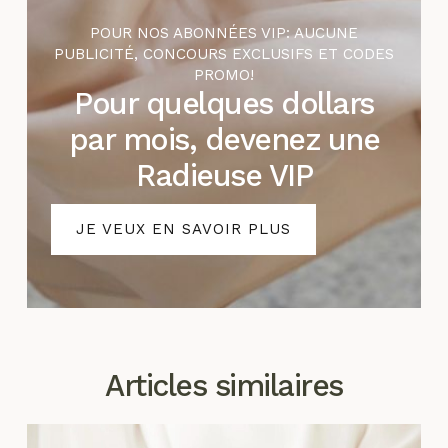
POUR NOS ABONNÉES VIP: AUCUNE
PUBLICITÉ, CONCOURS EXCLUSIFS ET CODES
PROMO!
Pour quelques dollars
par mois, devenez une
Radieuse VIP
JE VEUX EN SAVOIR PLUS
Articles similaires