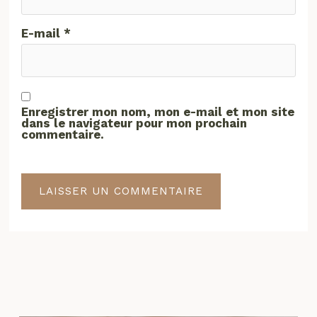
E-mail
*
Enregistrer mon nom, mon e-mail et mon site
dans le navigateur pour mon prochain
commentaire.