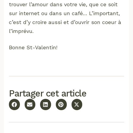
trouver l’amour dans votre vie, que ce soit
sur internet ou dans un café… L’important,
c’est d’y croire aussi et d’ouvrir son coeur à
l’imprévu.
Bonne St-Valentin!
Partager cet article