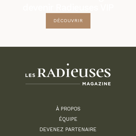
devenir Radieuses VIP
DÉCOUVRIR
À PROPOS
ÉQUIPE
DEVENEZ PARTENAIRE