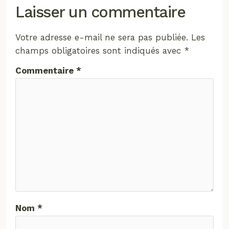
Laisser un commentaire
Votre adresse e-mail ne sera pas publiée.
Les
champs obligatoires sont indiqués avec
*
Commentaire
*
Nom
*