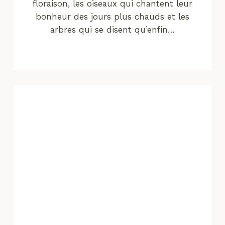
floraison, les oiseaux qui chantent leur
bonheur des jours plus chauds et les
arbres qui se disent qu’enfin…