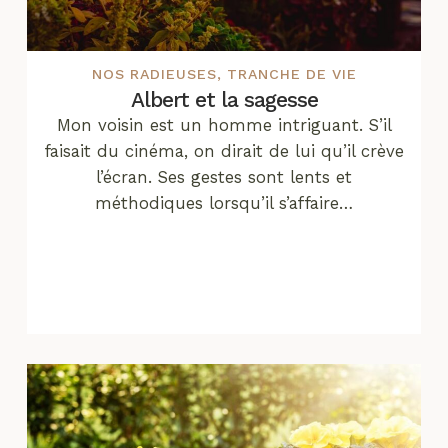
NOS RADIEUSES
,
TRANCHE DE VIE
Albert et la sagesse
Mon voisin est un homme intriguant. S’il
faisait du cinéma, on dirait de lui qu’il crève
l’écran. Ses gestes sont lents et
méthodiques lorsqu’il s’affaire…