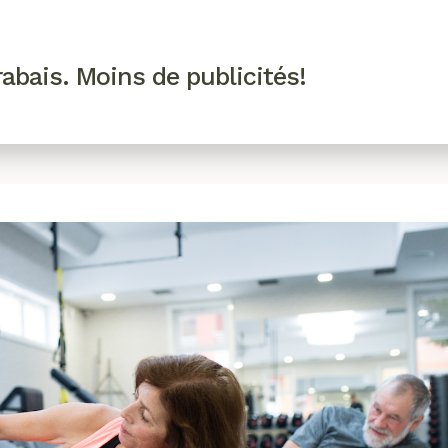
R VIP
SE CONNECTER
CODES PROMO
abais. Moins de publicités!
!
EAUTÉ
MODE
BIEN-ÊTRE
CUISINE
CULTURE