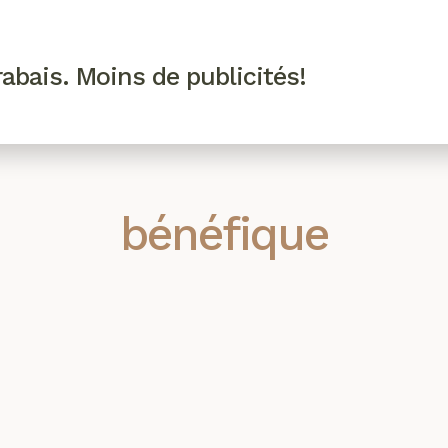
R VIP
SE CONNECTER
CODES PROMO
abais. Moins de publicités!
!
EAUTÉ
MODE
BIEN-ÊTRE
CUISINE
CULTURE
bénéfique