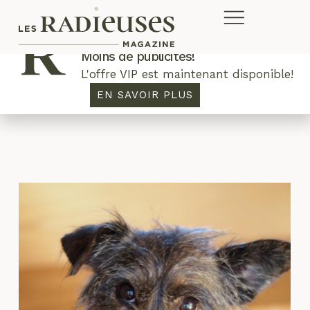
Plus de concours. Plus de rabais.
Moins de publicités!
L'offre VIP est maintenant disponible!
détester
EN SAVOIR PLUS