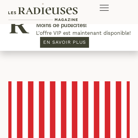
Plus de concours. Plus de rabais.
Moins de publicités!
L'offre VIP est maintenant disponible!
Le Connaisseur
EN SAVOIR PLUS