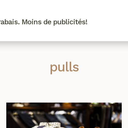
R VIP
SE CONNECTER
CODES PROMO
abais. Moins de publicités!
!
EAUTÉ
MODE
BIEN-ÊTRE
CUISINE
CULTURE
pulls