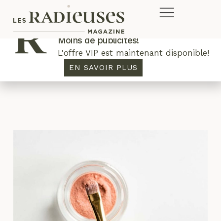
Plus de concours. Plus de rabais.
Moins de publicités!
L'offre VIP est maintenant disponible!
Pupa Milano
EN SAVOIR PLUS