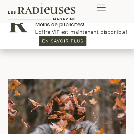
Plus de concours. Plus de rabais.
Moins de publicités!
L'offre VIP est maintenant disponible!
quiétude
EN SAVOIR PLUS