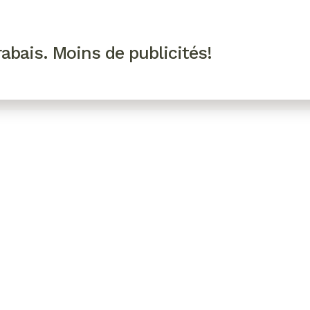
R VIP
SE CONNECTER
CODES PROMO
abais. Moins de publicités!
!
EAUTÉ
MODE
BIEN-ÊTRE
CUISINE
CULTURE