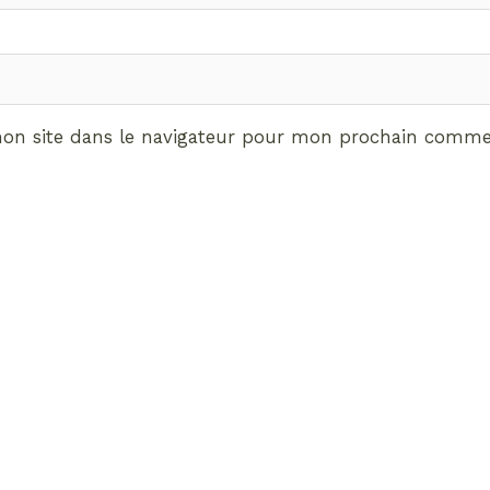
on site dans le navigateur pour mon prochain commen
ABONNEMENT VIP
vrez les avantages de d
Radieuses VIP