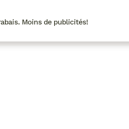
R VIP
SE CONNECTER
CODES PROMO
abais. Moins de publicités!
!
EAUTÉ
MODE
BIEN-ÊTRE
CUISINE
CULTURE