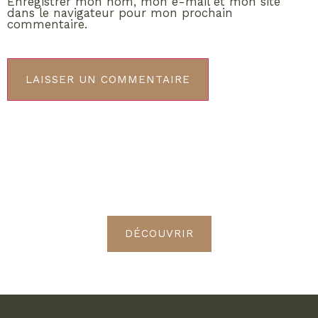
Enregistrer mon nom, mon e-mail et mon site
dans le navigateur pour mon prochain
commentaire.
ABONNEMENT VIP
Découvrez les avantages de
devenir Radieuses VIP
DÉCOUVRIR