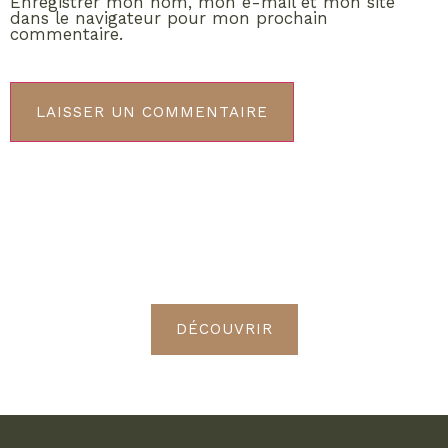
Enregistrer mon nom, mon e-mail et mon site
dans le navigateur pour mon prochain
commentaire.
ABONNEMENT VIP
Découvrez les avantages de
devenir Radieuses VIP
DÉCOUVRIR