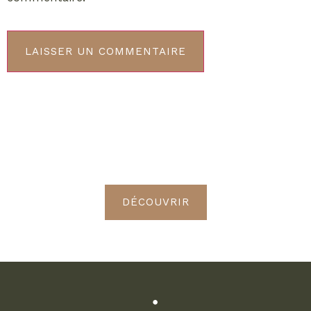
ABONNEMENT VIP
Découvrez les avantages de
devenir Radieuses VIP
DÉCOUVRIR