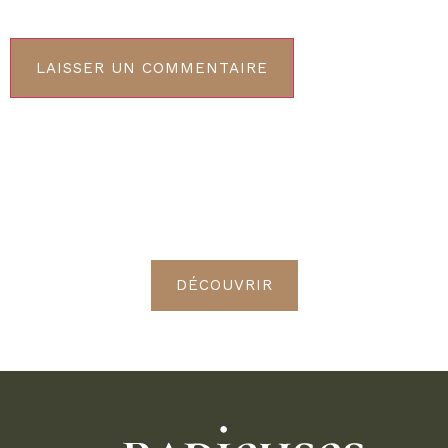
ABONNEMENT VIP
Découvrez les avantages de
devenir Radieuses VIP
DÉCOUVRIR