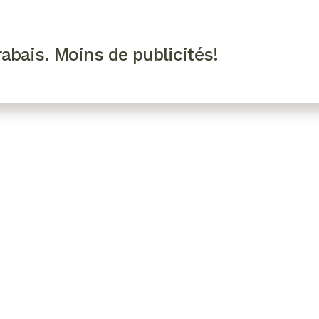
R VIP
SE CONNECTER
CODES PROMO
abais. Moins de publicités!
!
EAUTÉ
MODE
BIEN-ÊTRE
CUISINE
CULTURE