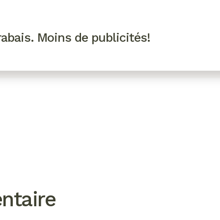
R VIP
SE CONNECTER
CODES PROMO
abais. Moins de publicités!
!
EAUTÉ
MODE
BIEN-ÊTRE
CUISINE
CULTURE
ntaire