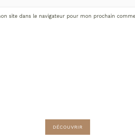
on site dans le navigateur pour mon prochain commen
ABONNEMENT VIP
vrez les avantages de d
Radieuses VIP
DÉCOUVRIR