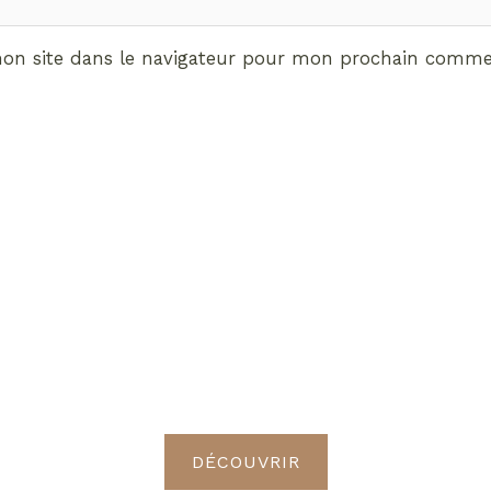
on site dans le navigateur pour mon prochain commen
ABONNEMENT VIP
vrez les avantages de d
Radieuses VIP
DÉCOUVRIR