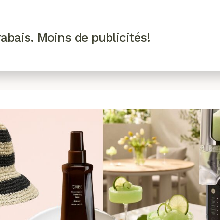
R VIP
SE CONNECTER
CODES PROMO
abais. Moins de publicités!
!
EAUTÉ
MODE
BIEN-ÊTRE
CUISINE
CULTURE