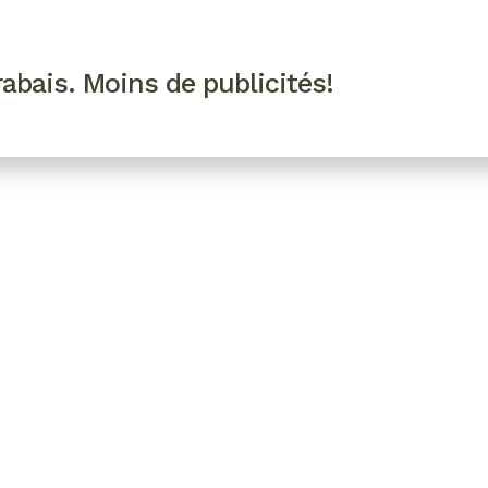
R VIP
SE CONNECTER
CODES PROMO
abais. Moins de publicités!
!
EAUTÉ
MODE
BIEN-ÊTRE
CUISINE
CULTURE