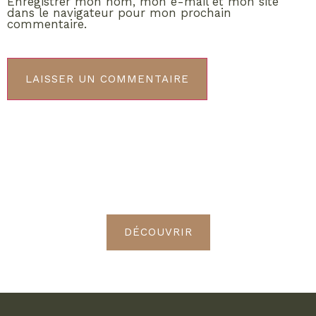
Enregistrer mon nom, mon e-mail et mon site
dans le navigateur pour mon prochain
commentaire.
ABONNEMENT VIP
Découvrez les avantages de
devenir Radieuses VIP
DÉCOUVRIR