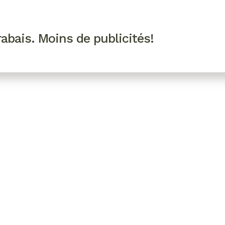
R VIP
SE CONNECTER
CODES PROMO
abais. Moins de publicités!
!
EAUTÉ
MODE
BIEN-ÊTRE
CUISINE
CULTURE