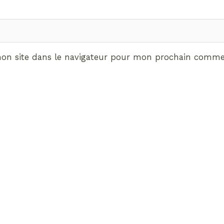
on site dans le navigateur pour mon prochain commen
ABONNEMENT VIP
vrez les avantages de d
Radieuses VIP