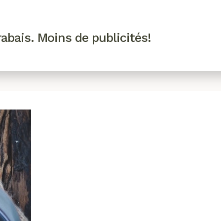
R VIP
SE CONNECTER
CODES PROMO
abais. Moins de publicités!
!
EAUTÉ
MODE
BIEN-ÊTRE
CUISINE
CULTURE