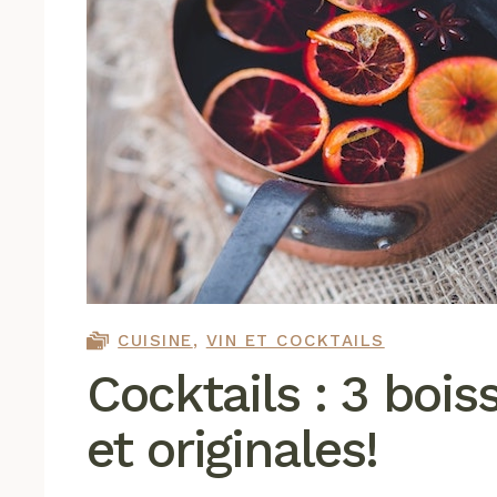
CUISINE
,
VIN ET COCKTAILS
Cocktails : 3 boi
et originales!