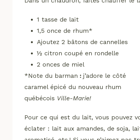
Dans un chaudron, faites chauffer le l
1 tasse de lait
1,5 once de rhum*
Ajoutez 2 bâtons de cannelles
½ citron coupé en rondelle
2 onces de miel
*Note du barman
:
j’adore le côté
caramel épicé du nouveau rhum
québécois
Ville-Marie!
Pour ce qui est du lait, vous pouvez v
éclater : lait aux amandes, de soja, lai
aromatisé, etc.! Si vous n’aimez pas t