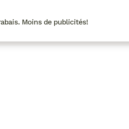
R VIP
SE CONNECTER
CODES PROMO
abais. Moins de publicités!
!
EAUTÉ
MODE
BIEN-ÊTRE
CUISINE
CULTURE