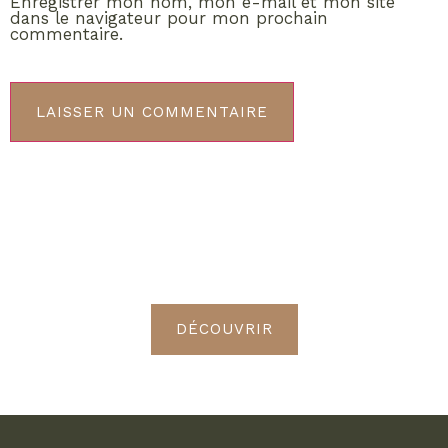
Enregistrer mon nom, mon e-mail et mon site
dans le navigateur pour mon prochain
commentaire.
ABONNEMENT VIP
Découvrez les avantages de
devenir Radieuses VIP
DÉCOUVRIR