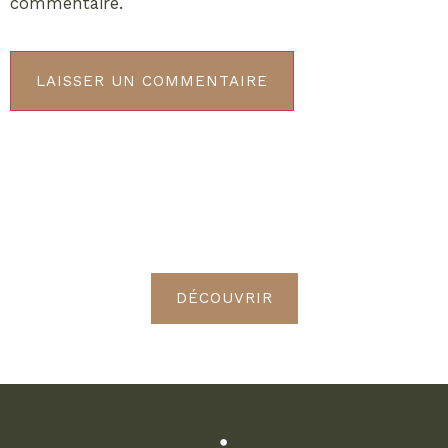
commentaire.
ABONNEMENT VIP
Découvrez les avantages de
devenir Radieuses VIP
DÉCOUVRIR