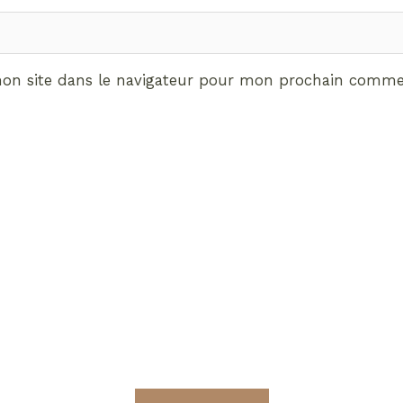
on site dans le navigateur pour mon prochain commen
ABONNEMENT VIP
vrez les avantages de d
Radieuses VIP