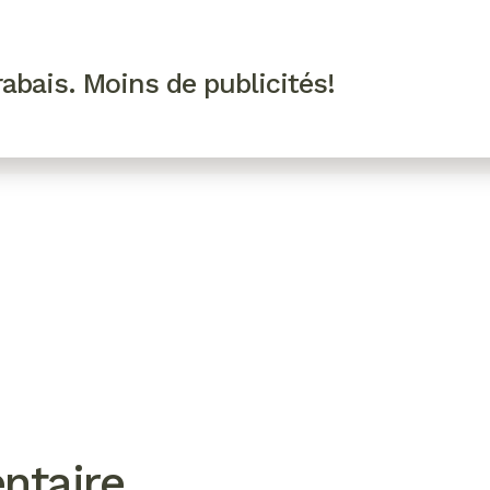
R VIP
SE CONNECTER
CODES PROMO
abais. Moins de publicités!
!
EAUTÉ
MODE
BIEN-ÊTRE
CUISINE
CULTURE
ntaire