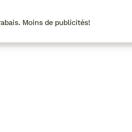
R VIP
SE CONNECTER
CODES PROMO
abais. Moins de publicités!
!
EAUTÉ
MODE
BIEN-ÊTRE
CUISINE
CULTURE