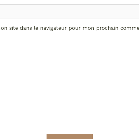
on site dans le navigateur pour mon prochain commen
ABONNEMENT VIP
vrez les avantages de d
Radieuses VIP