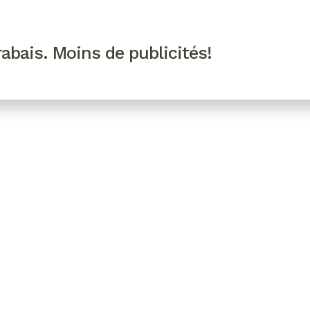
R VIP
SE CONNECTER
CODES PROMO
abais. Moins de publicités!
!
EAUTÉ
MODE
BIEN-ÊTRE
CUISINE
CULTURE