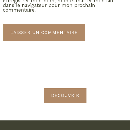
Enregistrer mon nom, mon e-mail et mon site
dans le navigateur pour mon prochain
commentaire.
ABONNEMENT VIP
Découvrez les avantages de
devenir Radieuses VIP
DÉCOUVRIR