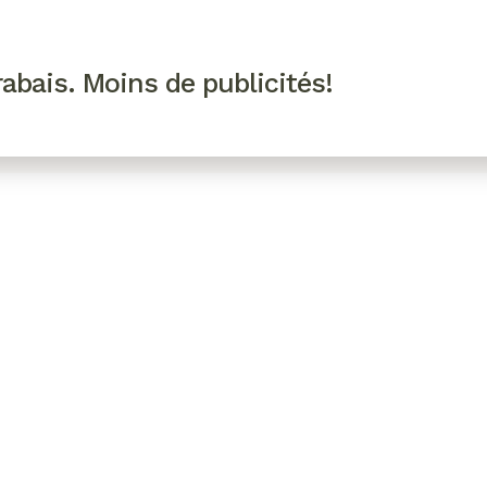
R VIP
SE CONNECTER
CODES PROMO
abais. Moins de publicités!
!
EAUTÉ
MODE
BIEN-ÊTRE
CUISINE
CULTURE