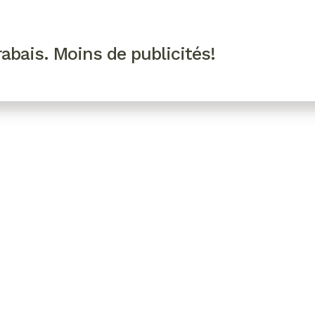
R VIP
SE CONNECTER
CODES PROMO
abais. Moins de publicités!
!
EAUTÉ
MODE
BIEN-ÊTRE
CUISINE
CULTURE