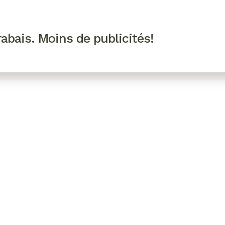
R VIP
SE CONNECTER
CODES PROMO
abais. Moins de publicités!
!
EAUTÉ
MODE
BIEN-ÊTRE
CUISINE
CULTURE