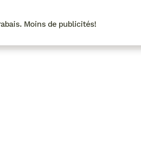
R VIP
SE CONNECTER
CODES PROMO
abais. Moins de publicités!
!
EAUTÉ
MODE
BIEN-ÊTRE
CUISINE
CULTURE