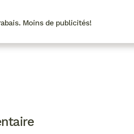
R VIP
SE CONNECTER
CODES PROMO
abais. Moins de publicités!
!
EAUTÉ
MODE
BIEN-ÊTRE
CUISINE
CULTURE
ntaire