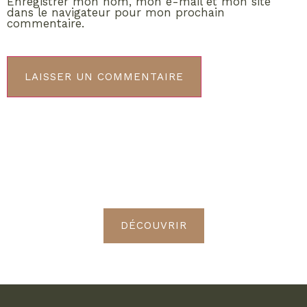
Enregistrer mon nom, mon e-mail et mon site
dans le navigateur pour mon prochain
commentaire.
ABONNEMENT VIP
Découvrez les avantages de
devenir Radieuses VIP
DÉCOUVRIR