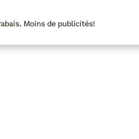
R VIP
SE CONNECTER
CODES PROMO
abais. Moins de publicités!
!
EAUTÉ
MODE
BIEN-ÊTRE
CUISINE
CULTURE