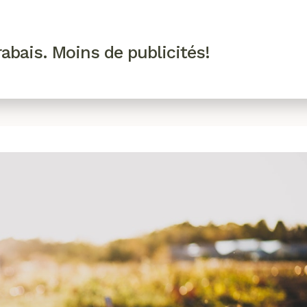
R VIP
SE CONNECTER
CODES PROMO
abais. Moins de publicités!
!
EAUTÉ
MODE
BIEN-ÊTRE
CUISINE
CULTURE