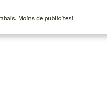
R VIP
SE CONNECTER
CODES PROMO
abais. Moins de publicités!
!
EAUTÉ
MODE
BIEN-ÊTRE
CUISINE
CULTURE