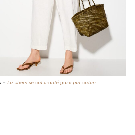
s –
La chemise col cranté gaze pur coton