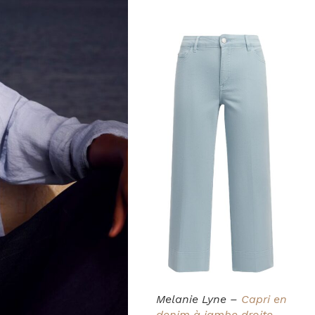
Melanie Lyne –
Capri en
denim à jambe droite