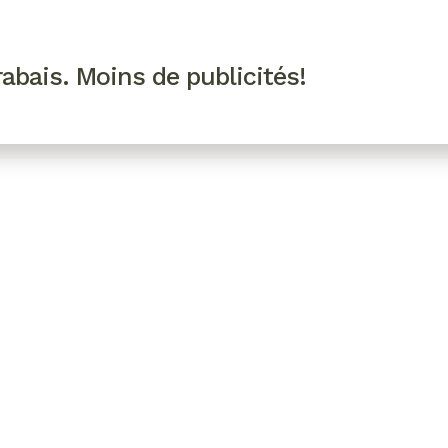
R VIP
SE CONNECTER
CODES PROMO
abais. Moins de publicités!
!
EAUTÉ
MODE
BIEN-ÊTRE
CUISINE
CULTURE