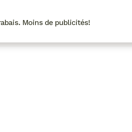
R VIP
SE CONNECTER
CODES PROMO
abais. Moins de publicités!
!
EAUTÉ
MODE
BIEN-ÊTRE
CUISINE
CULTURE