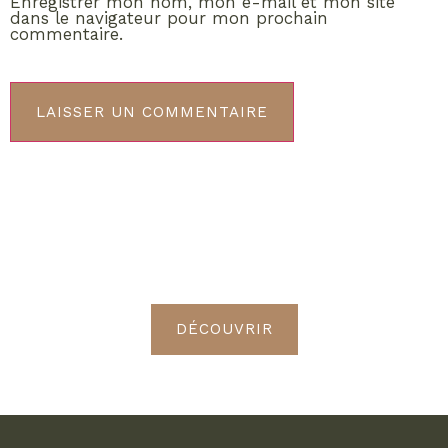
Enregistrer mon nom, mon e-mail et mon site
dans le navigateur pour mon prochain
commentaire.
ABONNEMENT VIP
Découvrez les avantages de
devenir Radieuses VIP
DÉCOUVRIR