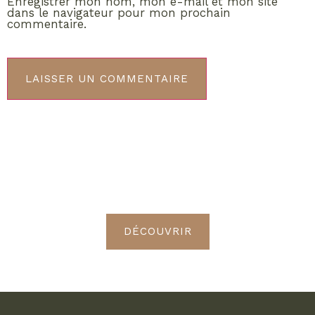
Enregistrer mon nom, mon e-mail et mon site
dans le navigateur pour mon prochain
commentaire.
ABONNEMENT VIP
Découvrez les avantages de
devenir Radieuses VIP
DÉCOUVRIR