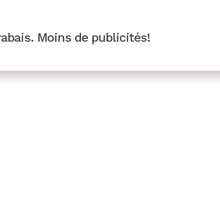
R VIP
SE CONNECTER
CODES PROMO
abais. Moins de publicités!
!
EAUTÉ
MODE
BIEN-ÊTRE
CUISINE
CULTURE