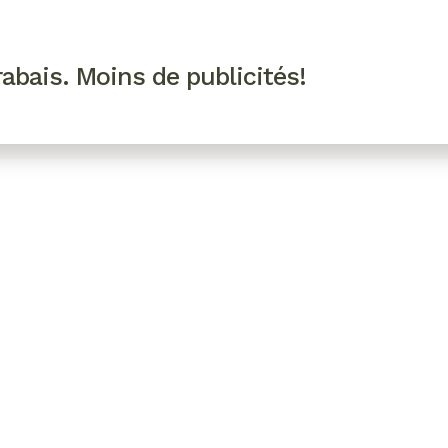
R VIP
SE CONNECTER
CODES PROMO
abais. Moins de publicités!
!
EAUTÉ
MODE
BIEN-ÊTRE
CUISINE
CULTURE