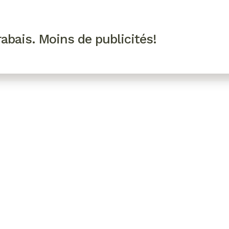
R VIP
SE CONNECTER
CODES PROMO
abais. Moins de publicités!
!
EAUTÉ
MODE
BIEN-ÊTRE
CUISINE
CULTURE